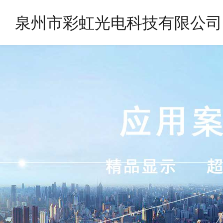
泉州市彩虹光电科技有限公司