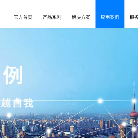
官方首页
产品系列
解决方案
应用案例
服